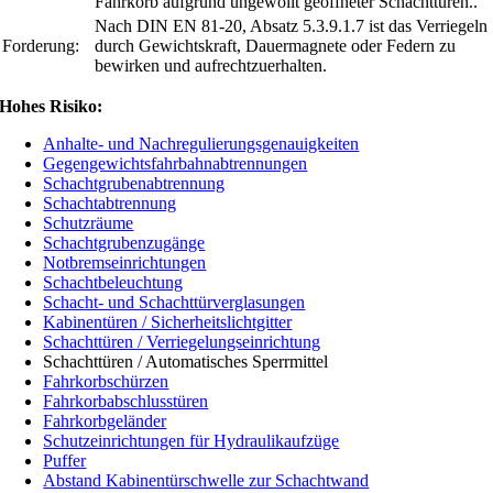
Fahrkorb aufgrund ungewollt geöffneter Schachttüren..
Nach DIN EN 81-20, Absatz 5.3.9.1.7 ist das Verriegeln
Forderung:
durch Gewichtskraft, Dauermagnete oder Federn zu
bewirken und aufrechtzuerhalten.
Hohes Risiko:
Anhalte- und Nachregulierungsgenauigkeiten
Gegengewichtsfahrbahnabtrennungen
Schachtgrubenabtrennung
Schachtabtrennung
Schutzräume
Schachtgrubenzugänge
Notbremseinrichtungen
Schachtbeleuchtung
Schacht- und Schachttürverglasungen
Kabinentüren / Sicherheitslichtgitter
Schachttüren / Verriegelungseinrichtung
Schachttüren / Automatisches Sperrmittel
Fahrkorbschürzen
Fahrkorbabschlusstüren
Fahrkorbgeländer
Schutzeinrichtungen für Hydraulikaufzüge
Puffer
Abstand Kabinentürschwelle zur Schachtwand