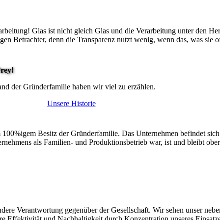
eitung! Glas ist nicht gleich Glas und die Verarbeitung unter den Her
en Betrachter, denn die Transparenz nutzt wenig, wenn das, was sie off
rey!
d der Gründerfamilie haben wir viel zu erzählen.
Unsere Historie
100%igem Besitz der Gründerfamilie. Das Unternehmen befindet sich im
nehmens als Familien- und Produktionsbetrieb war, ist und bleibt ober
dere Verantwortung gegenüber der Gesellschaft. Wir sehen unser nebe
Effektivität und Nachhaltigkeit durch Konzentration unseres Einsatzes