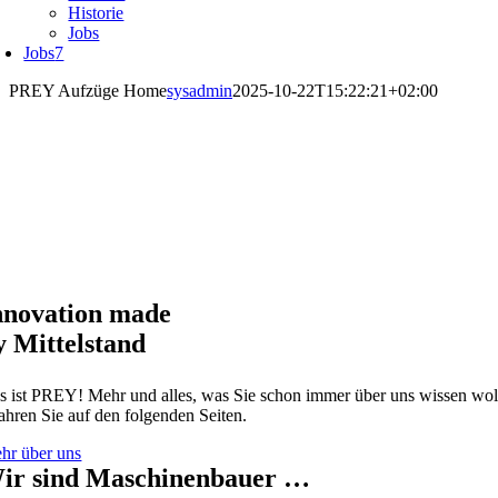
Historie
Jobs
Jobs
7
PREY Aufzüge Home
sysadmin
2025-10-22T15:22:21+02:00
nnovation made
y Mittelstand
s ist PREY! Mehr und alles, was Sie schon immer über uns wissen woll
fahren Sie auf den folgenden Seiten.
hr über uns
ir sind Maschinenbauer …