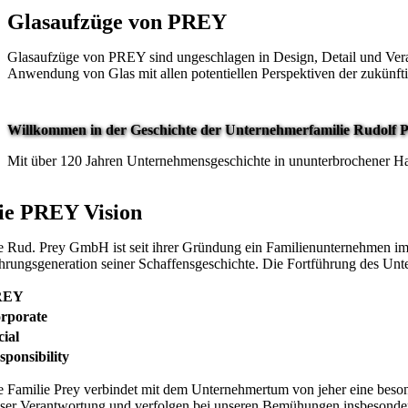
Glasaufzüge von PREY
Glasaufzüge von PREY sind ungeschlagen in Design, Detail und Verarb
Anwendung von Glas mit allen potentiellen Perspektiven der zukünftig
Willkommen in der Geschichte der Unternehmerfamilie Rudolf P
Mit über 120 Jahren Unternehmensgeschichte in ununterbrochener Han
ie PREY Vision
e Rud. Prey GmbH ist seit ihrer Gründung ein Familienunternehmen im 
hrungsgeneration seiner Schaffensgeschichte. Die Fortführung des Unter
REY
rporate
cial
sponsibility
e Familie Prey verbindet mit dem Unternehmertum von jeher eine beson
eser Verantwortung und verfolgen bei unseren Bemühungen insbesondere 