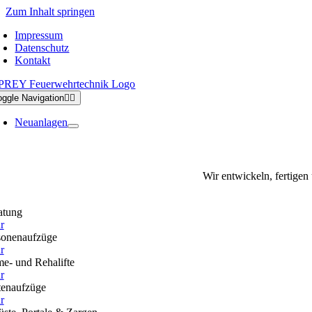
Zum Inhalt springen
Impressum
Datenschutz
Kontakt
oggle Navigation
Neuanlagen
Wir entwickeln, fertigen
atung
r
sonenaufzüge
r
e- und Rehalifte
r
tenaufzüge
r