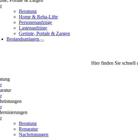
üste, Portale & Zargen
r
Beratung
Home & Reha-Lifte
Personenaufzüge
Lastenaufzüge
Gerüste, Portale & Zargen
Bestandsanlagen
Hier finden Sie schnell
atung
r
aratur
r
hrüstungen
r
ernisierungen
r
Beratung
Reparatur
Nachrüstungen