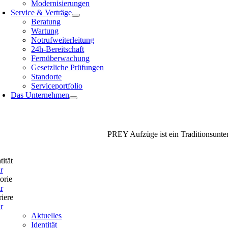
Modernisierungen
Service & Verträge
Beratung
Wartung
Notrufweiterleitung
24h-Bereitschaft
Fernüberwachung
Gesetzliche Prüfungen
Standorte
Serviceportfolio
Das Unternehmen
PREY Aufzüge ist ein Traditionsunter
tität
r
orie
r
iere
r
Aktuelles
Identität