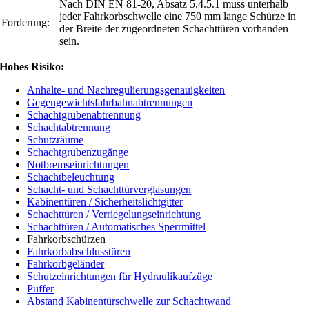
Nach DIN EN 81-20, Absatz 5.4.5.1 muss unterhalb
jeder Fahrkorbschwelle eine 750 mm lange Schürze in
Forderung:
der Breite der zugeordneten Schachttüren vorhanden
sein.
Hohes Risiko:
Anhalte- und Nachregulierungsgenauigkeiten
Gegengewichtsfahrbahnabtrennungen
Schachtgrubenabtrennung
Schachtabtrennung
Schutzräume
Schachtgrubenzugänge
Notbremseinrichtungen
Schachtbeleuchtung
Schacht- und Schachttürverglasungen
Kabinentüren / Sicherheitslichtgitter
Schachttüren / Verriegelungseinrichtung
Schachttüren / Automatisches Sperrmittel
Fahrkorbschürzen
Fahrkorbabschlusstüren
Fahrkorbgeländer
Schutzeinrichtungen für Hydraulikaufzüge
Puffer
Abstand Kabinentürschwelle zur Schachtwand