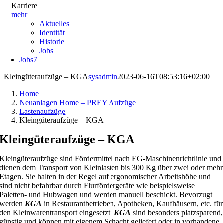
Karriere
mehr
Aktuelles
Identität
Historie
Jobs
Jobs
7
Kleingüteraufzüge – KGA
sysadmin
2023-06-16T08:53:16+02:00
Home
Neuanlagen Home – PREY Aufzüge
Lastenaufzüge
Kleingüteraufzüge – KGA
Kleingüteraufzüge – KGA
Kleingüteraufzüge sind Fördermittel nach EG-Maschinenrichtlinie und
dienen dem Transport von Kleinlasten bis 300 Kg über zwei oder mehr
Etagen. Sie halten in der Regel auf ergonomischer Arbeitshöhe und
sind nicht befahrbar durch Flurfördergeräte wie beispielsweise
Paletten- und Hubwagen und werden manuell beschickt. Bevorzugt
werden
KGA
in Restaurantbetrieben, Apotheken, Kaufhäusern, etc. für
den Kleinwarentransport eingesetzt.
KGA
sind besonders platzsparend,
günstig und können mit eigenem Schacht geliefert oder in vorhandene