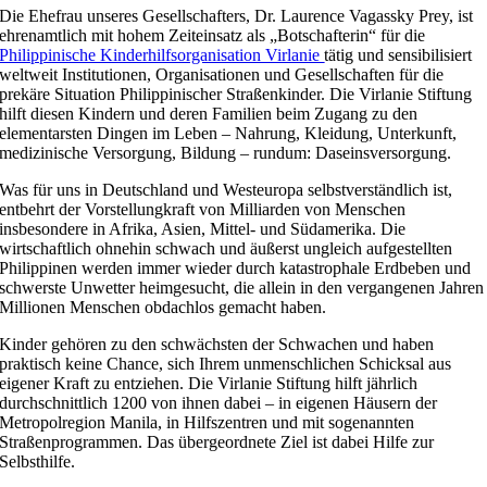
Die Ehefrau unseres Gesellschafters, Dr. Laurence Vagassky Prey, ist
ehrenamtlich mit hohem Zeiteinsatz als „Botschafterin“ für die
Philippinische Kinderhilfsorganisation Virlanie
tätig und sensibilisiert
weltweit Institutionen, Organisationen und Gesellschaften für die
prekäre Situation Philippinischer Straßenkinder. Die Virlanie Stiftung
hilft diesen Kindern und deren Familien beim Zugang zu den
elementarsten Dingen im Leben – Nahrung, Kleidung, Unterkunft,
medizinische Versorgung, Bildung – rundum: Daseinsversorgung.
Was für uns in Deutschland und Westeuropa selbstverständlich ist,
entbehrt der Vorstellungkraft von Milliarden von Menschen
insbesondere in Afrika, Asien, Mittel- und Südamerika. Die
wirtschaftlich ohnehin schwach und äußerst ungleich aufgestellten
Philippinen werden immer wieder durch katastrophale Erdbeben und
schwerste Unwetter heimgesucht, die allein in den vergangenen Jahren
Millionen Menschen obdachlos gemacht haben.
Kinder gehören zu den schwächsten der Schwachen und haben
praktisch keine Chance, sich Ihrem unmenschlichen Schicksal aus
eigener Kraft zu entziehen. Die Virlanie Stiftung hilft jährlich
durchschnittlich 1200 von ihnen dabei – in eigenen Häusern der
Metropolregion Manila, in Hilfszentren und mit sogenannten
Straßenprogrammen. Das übergeordnete Ziel ist dabei Hilfe zur
Selbsthilfe.