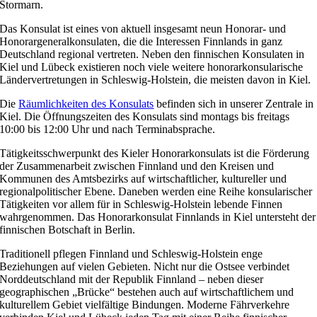
Stormarn.
Das Konsulat ist eines von aktuell insgesamt neun Honorar- und
Honorargeneralkonsulaten, die die Interessen Finnlands in ganz
Deutschland regional vertreten. Neben den finnischen Konsulaten in
Kiel und Lübeck existieren noch viele weitere honorarkonsularische
Ländervertretungen in Schleswig-Holstein, die meisten davon in Kiel.
Die
Räumlichkeiten des Konsulats
befinden sich in unserer Zentrale in
Kiel. Die Öffnungszeiten des Konsulats sind montags bis freitags
10:00 bis 12:00 Uhr und nach Terminabsprache.
Tätigkeitsschwerpunkt des Kieler Honorarkonsulats ist die Förderung
der Zusammenarbeit zwischen Finnland und den Kreisen und
Kommunen des Amtsbezirks auf wirtschaftlicher, kultureller und
regionalpolitischer Ebene. Daneben werden eine Reihe konsularischer
Tätigkeiten vor allem für in Schleswig-Holstein lebende Finnen
wahrgenommen. Das Honorarkonsulat Finnlands in Kiel untersteht der
finnischen Botschaft in Berlin.
Traditionell pflegen Finnland und Schleswig-Holstein enge
Beziehungen auf vielen Gebieten. Nicht nur die Ostsee verbindet
Norddeutschland mit der Republik Finnland – neben dieser
geographischen „Brücke“ bestehen auch auf wirtschaftlichem und
kulturellem Gebiet vielfältige Bindungen. Moderne Fährverkehre