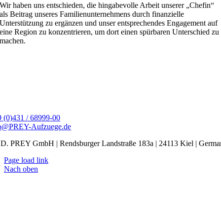
Wir haben uns entschieden, die hingabevolle Arbeit unserer „Chefin“
als Beitrag unseres Familienunternehmens durch finanzielle
Unterstützung zu ergänzen und unser entsprechendes Engagement auf
eine Region zu konzentrieren, um dort einen spürbaren Unterschied zu
machen.
 (0)431 / 68999-00
fo@PREY-Aufzuege.de
. PREY GmbH | Rendsburger Landstraße 183a | 24113 Kiel | Germa
Page load link
Nach oben