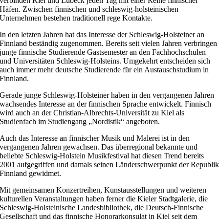
verbinden Kiel und Lübeck jeden Tag mit einer Reihe finnischer
Häfen. Zwischen finnischen und schleswig-holsteinischen
Unternehmen bestehen traditionell rege Kontakte.
In den letzten Jahren hat das Interesse der Schleswig-Holsteiner an
Finnland beständig zugenommen. Bereits seit vielen Jahren verbringen
junge finnische Studierende Gastsemester an den Fachhochschulen
und Universitäten Schleswig-Holsteins. Umgekehrt entscheiden sich
auch immer mehr deutsche Studierende für ein Austauschstudium in
Finnland.
Gerade junge Schleswig-Holsteiner haben in den vergangenen Jahren
wachsendes Interesse an der finnischen Sprache entwickelt. Finnisch
wird auch an der Christian-Albrechts-Universität zu Kiel als
Studienfach im Studiengang „Nordistik“ angeboten.
Auch das Interesse an finnischer Musik und Malerei ist in den
vergangenen Jahren gewachsen. Das überregional bekannte und
beliebte Schleswig-Holstein Musikfestival hat diesen Trend bereits
2001 aufgegriffen und damals seinen Länderschwerpunkt der Republi
Finnland gewidmet.
Mit gemeinsamen Konzertreihen, Kunstausstellungen und weiteren
kulturellen Veranstaltungen haben ferner die Kieler Stadtgalerie, die
Schleswig-Holsteinische Landesbibliothek, die Deutsch-Finnische
Gesellschaft und das finnische Honorarkonsulat in Kiel seit dem