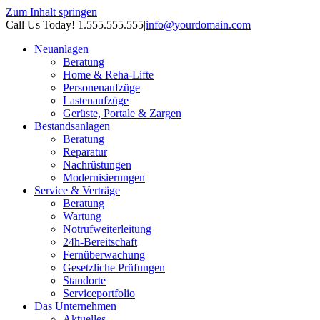
Zum Inhalt springen
Call Us Today! 1.555.555.555
|
info@yourdomain.com
Neuanlagen
Beratung
Home & Reha-Lifte
Personenaufzüge
Lastenaufzüge
Gerüste, Portale & Zargen
Bestandsanlagen
Beratung
Reparatur
Nachrüstungen
Modernisierungen
Service & Verträge
Beratung
Wartung
Notrufweiterleitung
24h-Bereitschaft
Fernüberwachung
Gesetzliche Prüfungen
Standorte
Serviceportfolio
Das Unternehmen
Aktuelles